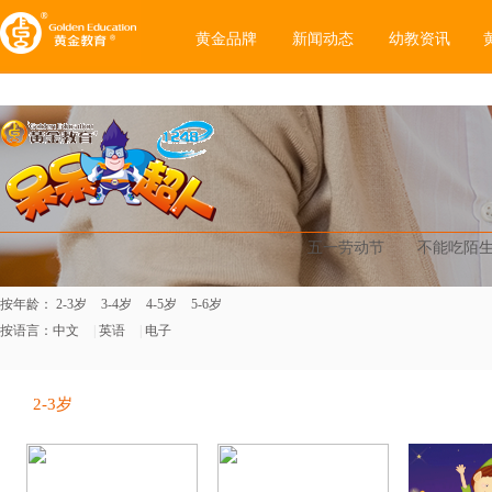
黄金品牌
新闻动态
幼教资讯
五一劳动节
不能吃陌
按年龄：
2-3岁
3-4岁
4-5岁
5-6岁
按语言：
中文
|
英语
|
电子
2-3岁