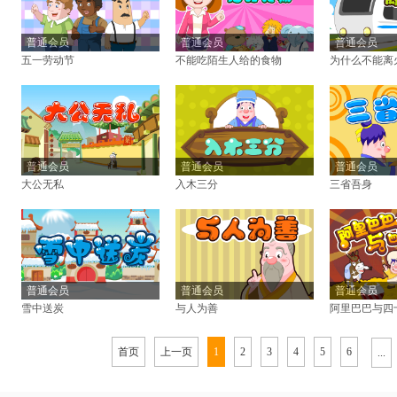
普通会员
普通会员
普通会员
五一劳动节
不能吃陌生人给的食物
为什么不能离
普通会员
普通会员
普通会员
大公无私
入木三分
三省吾身
普通会员
普通会员
普通会员
雪中送炭
与人为善
阿里巴巴与四
首页
上一页
1
2
3
4
5
6
...