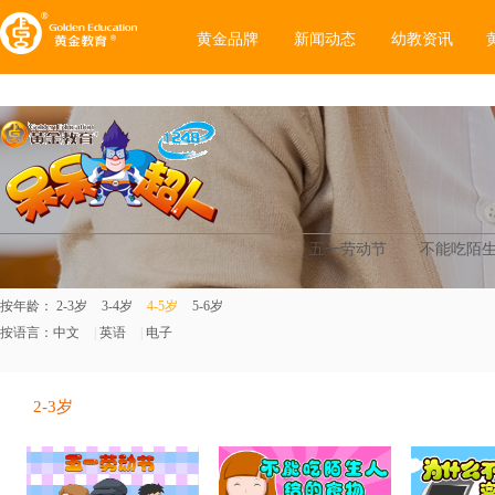
黄金品牌
新闻动态
幼教资讯
五一劳动节
不能吃陌
按年龄：
2-3岁
3-4岁
4-5岁
5-6岁
按语言：
中文
|
英语
|
电子
2-3岁