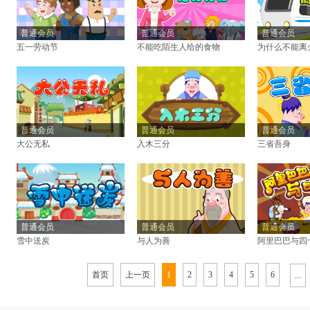
普通会员
普通会员
普通会员
五一劳动节
不能吃陌生人给的食物
为什么不能离
普通会员
普通会员
普通会员
大公无私
入木三分
三省吾身
普通会员
普通会员
普通会员
雪中送炭
与人为善
阿里巴巴与四
首页
上一页
1
2
3
4
5
6
...