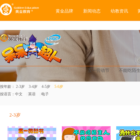
黄金品牌
新闻动态
幼教资讯
五一劳动节
不能吃陌
按年龄：
2-3岁
3-4岁
4-5岁
5-6岁
按语言：
中文
|
英语
|
电子
2-3岁