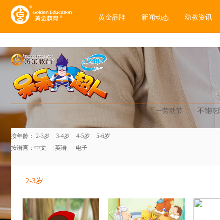
黄金品牌
新闻动态
幼教资讯
五一劳动节
不能吃
按年龄：
2-3岁
3-4岁
4-5岁
5-6岁
按语言：
中文
|
英语
|
电子
2-3岁