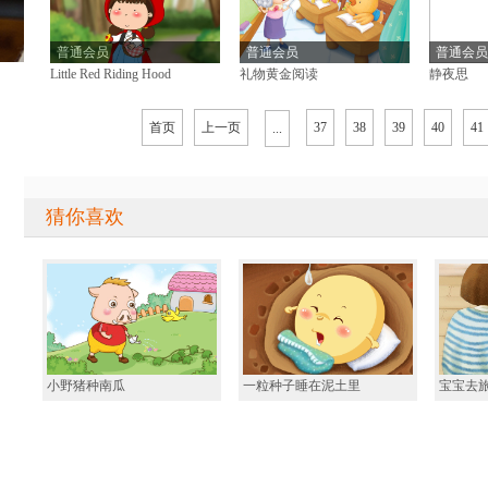
普通会员
普通会员
普通会员
Little Red Riding Hood
礼物黄金阅读
静夜思
首页
上一页
37
38
39
40
41
...
猜你喜欢
小野猪种南瓜
一粒种子睡在泥土里
宝宝去