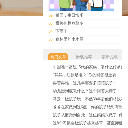
02
祖国，生日快乐
03
横跨护栏危险多
04
下雨了
05
森林里的小木屋
热门文章
游戏推荐
最新儿歌
·
中国唯一富过15代的家族，靠什么传承至
·
“妈妈，屈原是谁？”你的回答很重要
·
再苦再难，这几年都要多陪陪孩子！
·
幼儿园到底教什么？这个回答太棒了！
·
马云：让孩子玩，不然30年后他们将找不
·
爸爸在家做到这6点，你的孩子绝对有出息
·
孩子从磨蹭到自觉，这位妈妈只做了1件事
·
这8个习惯会让孩子越来越笨，甚至抑郁！