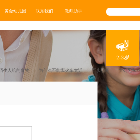
黄金幼儿园
联系我们
教师助手
2-3岁
陌生人给的食物
为什么不能离火车太近
百步穿杨
大公无私