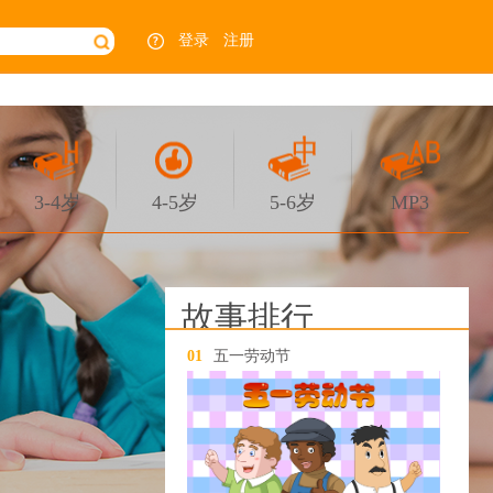
登录
注册
3-4岁
4-5岁
5-6岁
MP3
故事排行
01
五一劳动节
一周
历史