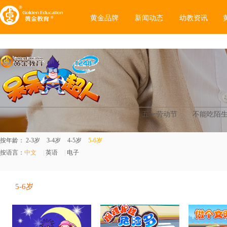
黄金品牌
新闻动态
幼教资讯
五一劳动节
不能吃陌
按年龄：
2-3岁
3-4岁
4-5岁
5-6岁
按语言：
中文
|
英语
|
电子
5-6岁